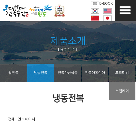
E-BOOK
제품소개
PRODUCT
활전복
냉동전복
전복가공식품
전복애홍삼애
프리미엄
스킨케어
냉동전복
전체 3건
1 페이지