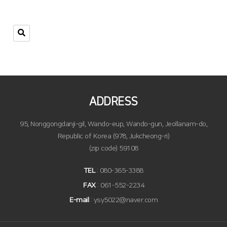
ADDRESS
95, Nonggongdanji-gil, Wando-eup, Wando-gun, Jeollanam-do,
Republic of Korea (978, Jukcheong-ri)
(zip code) 59108
TEL
: 080-365-3388
FAX
: 061-552-2234
E-mail
: ysy5022@naver.com